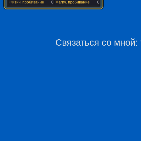
Физич. пробивание
0
Магич. пробивание
0
Связаться со мной: