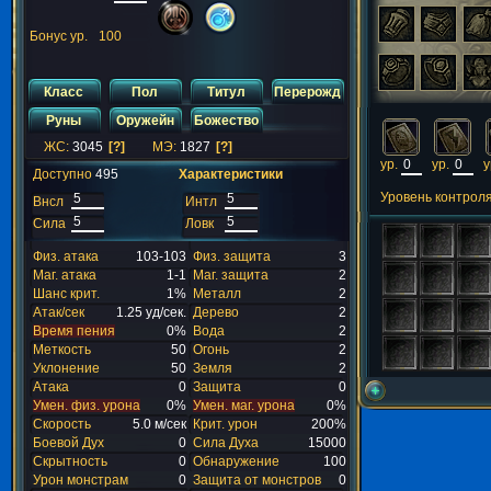
Бонус ур.
100
Класс
Пол
Титул
Перерожд
Руны
Оружейн
Божество
ЖС:
3045
[?]
МЭ:
1827
[?]
ур.
ур.
у
Доступно
495
Характеристики
Уровень контрол
Внсл
Интл
Сила
Ловк
Физ. атака
103-103
Физ. защита
3
Маг. атака
1-1
Маг. защита
2
Шанс крит.
1%
Металл
2
Атак/сек
1.25 уд/сек.
Дерево
2
Время пения
0%
Вода
2
Меткость
50
Огонь
2
Уклонение
50
Земля
2
Атака
0
Защита
0
Умен. физ. урона
0%
Умен. маг. урона
0%
Скорость
5.0 м/сек
Крит. урон
200%
Боевой Дух
0
Сила Духа
15000
Скрытность
0
Обнаружение
100
Урон монстрам
0
Защита от монстров
0