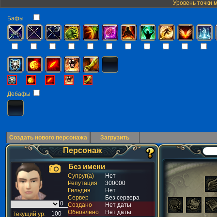
Уровень точки 
Бафы
Дебафы
Создать нового персонажа
Загрузить
Персонаж
Без имени
Супруг(а)
Нет
Репутация
300000
Гильдия
Нет
Сервер
Без сервера
Создано
Нет даты
Обновлено
Нет даты
Текущий ур.